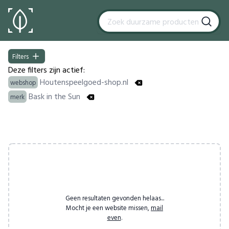
Filters
Filters
Deze filters zijn actief:
Houtenspeelgoed-shop.nl
webshop
Bask in the Sun
merk
Products
Geen resultaten gevonden helaas...
Mocht je een website missen,
mail
even
.