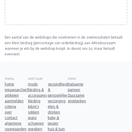
Een aantal van de webshops die voorkomen in de zoekresultaten betaalt
een klein bedrag (percentage van orderbedrag) aan Allesduurzaam
wanneer je iets bij de webshop koopt. Je steunt ons zo, maar betaalt
evenveel.
menu
snel naar
meer
home
mode
gezondheid
Italiaanse
nieuwsarchief
kleding &
&
pannen
artikelen
accessoires
persoonlijke
Duurzame
aanmelden
kleding
verzorging
snijplanken
criteria
bikini's
eten &
over
sokken
drinken
contact
jeans
baby &
algemene
schoenen
peuter
voorwaarden
sneakers
huis & tuin