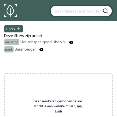
Filters
Filters
Deze filters zijn actief:
Houtenspeelgoed-shop.nl
webshop
Baumberger
merk
Products
Geen resultaten gevonden helaas...
Mocht je een website missen,
mail
even
.