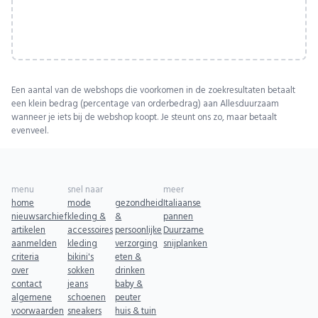
Een aantal van de webshops die voorkomen in de zoekresultaten betaalt
een klein bedrag (percentage van orderbedrag) aan Allesduurzaam
wanneer je iets bij de webshop koopt. Je steunt ons zo, maar betaalt
evenveel.
menu
snel naar
meer
home
mode
gezondheid
Italiaanse
nieuwsarchief
kleding &
&
pannen
artikelen
accessoires
persoonlijke
Duurzame
aanmelden
kleding
verzorging
snijplanken
criteria
bikini's
eten &
over
sokken
drinken
contact
jeans
baby &
algemene
schoenen
peuter
voorwaarden
sneakers
huis & tuin