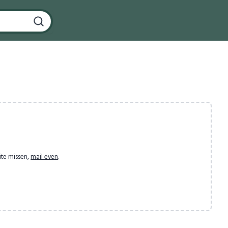
ite missen,
mail even
.