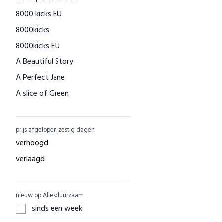
8000 kicks EU
Houtenspeelgoed-shop.nl
8000kicks
Menstruatiecups.nl
8000kicks EU
Natural Heroes
A Beautiful Story
Waschbär
A Perfect Jane
Big Green Smile
A slice of Green
Little Indians
AAI made with love
EcuaFina
ACBC
GreenPicnic
prijs afgelopen zestig dagen
ACE
Nature's Gift
verhoogd
ADUH
Dille & Kamille
verlaagd
AEG
Shop Like You Give A Damn
AFORA.WORLD
ZO Schoon
nieuw op Allesduurzaam
AGAZI
Yarrah
sinds een week
APOMANUM
Aku Woodpanel