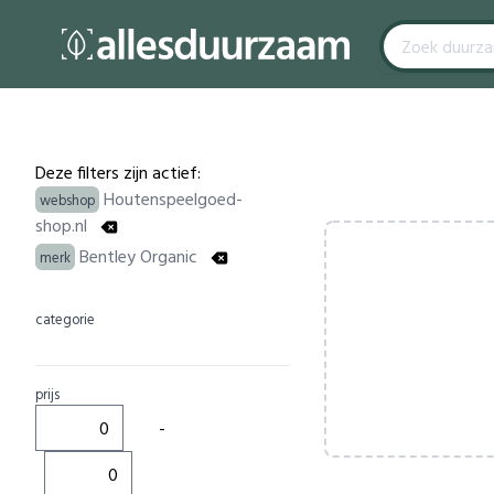
Filters
Products
Deze filters zijn actief:
Houtenspeelgoed-
webshop
shop.nl
Bentley Organic
merk
categorie
prijs
-