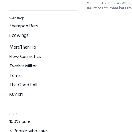
Een aantal van de webshops
steunt ons zo, maar betaalt
webshop
Shampoo Bars
Ecowings
MoreThanHip
Flow Cosmetics
Twelve Million
Toms
The Good Roll
Kuyichi
Bamboo Basics
Bamigo
merk
100% pure
CAYBOO
4 People who care
Green Jump