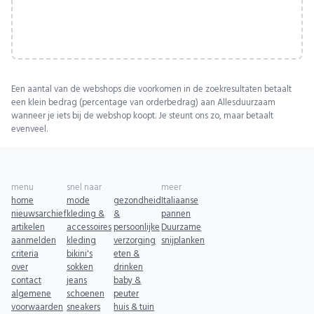
Een aantal van de webshops die voorkomen in de zoekresultaten betaalt
een klein bedrag (percentage van orderbedrag) aan Allesduurzaam
wanneer je iets bij de webshop koopt. Je steunt ons zo, maar betaalt
evenveel.
menu
snel naar
meer
home
mode
gezondheid
Italiaanse
nieuwsarchief
kleding &
&
pannen
artikelen
accessoires
persoonlijke
Duurzame
aanmelden
kleding
verzorging
snijplanken
criteria
bikini's
eten &
over
sokken
drinken
contact
jeans
baby &
algemene
schoenen
peuter
voorwaarden
sneakers
huis & tuin