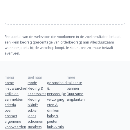
Een aantal van de webshops die voorkomen in de zoekresultaten betaalt
een klein bedrag (percentage van orderbedrag) aan Allesduurzaam
wanneer je iets bij de webshop koopt. Je steunt ons zo, maar betaalt
evenveel.
menu
snel naar
meer
home
mode
gezondheid
Italiaanse
nieuwsarchief
kleding &
&
pannen
artikelen
accessoires
persoonlijke
Duurzame
aanmelden
kleding
verzorging
snijplanken
criteria
bikini's
eten &
over
sokken
drinken
contact
jeans
baby &
algemene
schoenen
peuter
voorwaarden
sneakers
huis & tuin