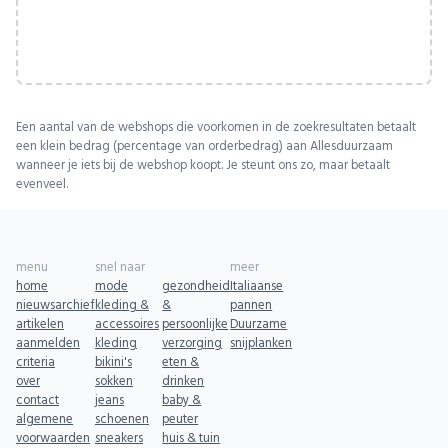
Een aantal van de webshops die voorkomen in de zoekresultaten betaalt
een klein bedrag (percentage van orderbedrag) aan Allesduurzaam
wanneer je iets bij de webshop koopt. Je steunt ons zo, maar betaalt
evenveel.
menu
snel naar
meer
home
mode
gezondheid
Italiaanse
nieuwsarchief
kleding &
&
pannen
artikelen
accessoires
persoonlijke
Duurzame
aanmelden
kleding
verzorging
snijplanken
criteria
bikini's
eten &
over
sokken
drinken
contact
jeans
baby &
algemene
schoenen
peuter
voorwaarden
sneakers
huis & tuin