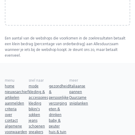
Een aantal van de webshops die voorkomen in de zoekresultaten betaalt
een klein bedrag (percentage van orderbedrag) aan Allesduurzaam
wanneer je iets bij de webshop koopt. Je steunt ons zo, maar betaalt
evenveel.
menu
snel naar
meer
home
mode
gezondheid
Italiaanse
nieuwsarchief
kleding &
&
pannen
artikelen
accessoires
persoonlijke
Duurzame
aanmelden
kleding
verzorging
snijplanken
criteria
bikini's
eten &
over
sokken
drinken
contact
jeans
baby &
algemene
schoenen
peuter
voorwaarden
sneakers
huis & tuin