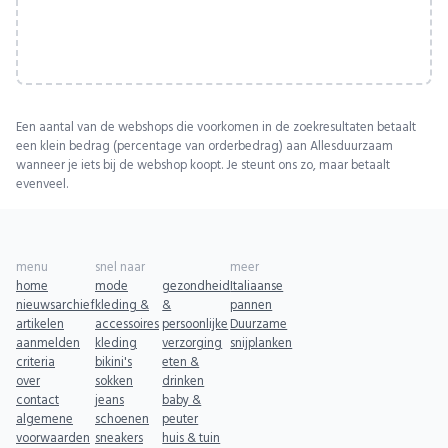
Een aantal van de webshops die voorkomen in de zoekresultaten betaalt
een klein bedrag (percentage van orderbedrag) aan Allesduurzaam
wanneer je iets bij de webshop koopt. Je steunt ons zo, maar betaalt
evenveel.
menu
snel naar
meer
home
mode
gezondheid
Italiaanse
nieuwsarchief
kleding &
&
pannen
artikelen
accessoires
persoonlijke
Duurzame
aanmelden
kleding
verzorging
snijplanken
criteria
bikini's
eten &
over
sokken
drinken
contact
jeans
baby &
algemene
schoenen
peuter
voorwaarden
sneakers
huis & tuin