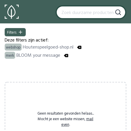
Filters
Filters
Deze filters zijn actief:
Houtenspeelgoed-shop.nl
webshop
BLOOM your message
merk
Products
Geen resultaten gevonden helaas...
Mocht je een website missen,
mail
even
.