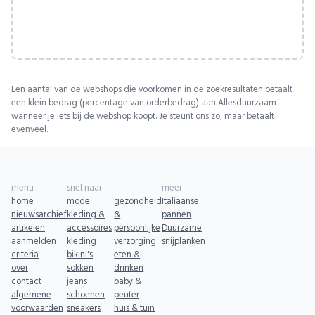
Een aantal van de webshops die voorkomen in de zoekresultaten betaalt
een klein bedrag (percentage van orderbedrag) aan Allesduurzaam
wanneer je iets bij de webshop koopt. Je steunt ons zo, maar betaalt
evenveel.
menu
snel naar
meer
home
mode
gezondheid
Italiaanse
nieuwsarchief
kleding &
&
pannen
artikelen
accessoires
persoonlijke
Duurzame
aanmelden
kleding
verzorging
snijplanken
criteria
bikini's
eten &
over
sokken
drinken
contact
jeans
baby &
algemene
schoenen
peuter
voorwaarden
sneakers
huis & tuin