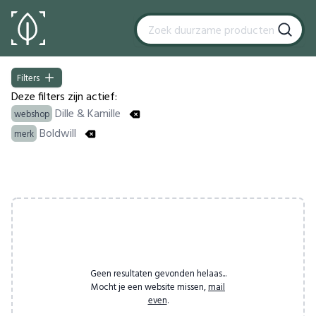
Filters
Filters
Deze filters zijn actief:
Dille & Kamille
webshop
Boldwill
merk
Products
Geen resultaten gevonden helaas...
Mocht je een website missen,
mail
even
.