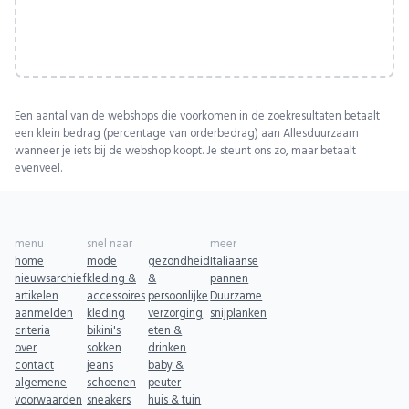
Een aantal van de webshops die voorkomen in de zoekresultaten betaalt
een klein bedrag (percentage van orderbedrag) aan Allesduurzaam
wanneer je iets bij de webshop koopt. Je steunt ons zo, maar betaalt
evenveel.
menu
snel naar
meer
home
mode
gezondheid
Italiaanse
nieuwsarchief
kleding &
&
pannen
artikelen
accessoires
persoonlijke
Duurzame
aanmelden
kleding
verzorging
snijplanken
criteria
bikini's
eten &
over
sokken
drinken
contact
jeans
baby &
algemene
schoenen
peuter
voorwaarden
sneakers
huis & tuin