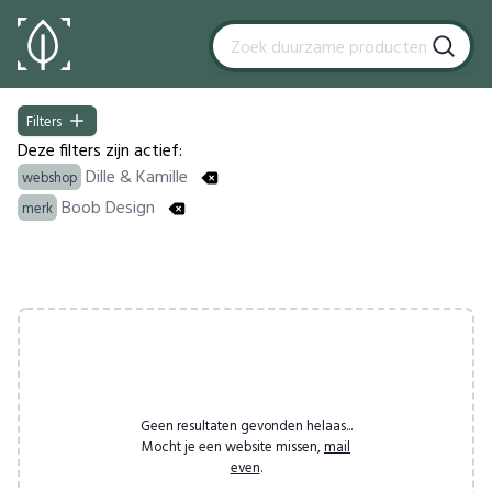
Filters
Filters
Deze filters zijn actief:
Dille & Kamille
webshop
Boob Design
merk
Products
Geen resultaten gevonden helaas...
Mocht je een website missen,
mail
even
.