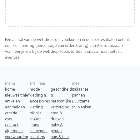
Een aantal van de webshops die voorkomen in de zoekresultaten betaalt
een klein bedrag (percentage van orderbedrag) aan Allesduurzaam
wanneer je iets bij de webshop koopt. Je steunt ons zo, maar betaalt
evenveel.
menu
snel naar
meer
home
mode
gezondheid
Italiaanse
nieuwsarchief
kleding &
&
pannen
artikelen
accessoires
persoonlijke
Duurzame
aanmelden
kleding
verzorging
snijplanken
criteria
bikini's
eten &
over
sokken
drinken
contact
jeans
baby &
algemene
schoenen
peuter
voorwaarden
sneakers
huis & tuin