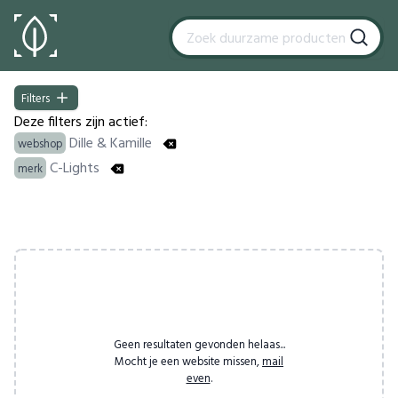
Filters
Filters
Deze filters zijn actief:
Dille & Kamille
webshop
C-Lights
merk
Products
Geen resultaten gevonden helaas...
Mocht je een website missen,
mail
even
.