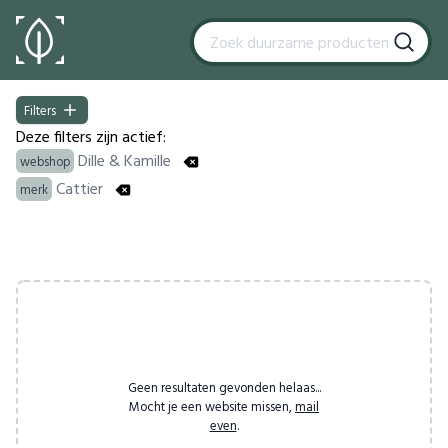
Filters
Filters
Deze filters zijn actief:
Dille & Kamille
webshop
Cattier
merk
Products
Geen resultaten gevonden helaas...
Mocht je een website missen,
mail
even
.