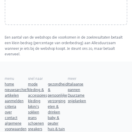
Een aantal van de webshops die voorkomen in de zoekresultaten betaalt
een klein bedrag (percentage van orderbedrag) aan Allesduurzaam
wanneer je iets bij de webshop koopt. Je steunt ons zo, maar betaalt
evenveel.
menu
snel naar
meer
home
mode
gezondheid
Italiaanse
nieuwsarchief
kleding &
&
pannen
artikelen
accessoires
persoonlijke
Duurzame
aanmelden
kleding
verzorging
snijplanken
criteria
bikini's
eten &
over
sokken
drinken
contact
jeans
baby &
algemene
schoenen
peuter
voorwaarden
sneakers
huis & tuin