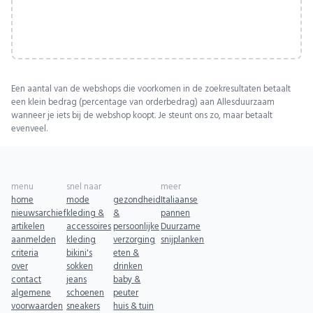
Een aantal van de webshops die voorkomen in de zoekresultaten betaalt
een klein bedrag (percentage van orderbedrag) aan Allesduurzaam
wanneer je iets bij de webshop koopt. Je steunt ons zo, maar betaalt
evenveel.
menu
snel naar
meer
home
mode
gezondheid
Italiaanse
nieuwsarchief
kleding &
&
pannen
artikelen
accessoires
persoonlijke
Duurzame
aanmelden
kleding
verzorging
snijplanken
criteria
bikini's
eten &
over
sokken
drinken
contact
jeans
baby &
algemene
schoenen
peuter
voorwaarden
sneakers
huis & tuin