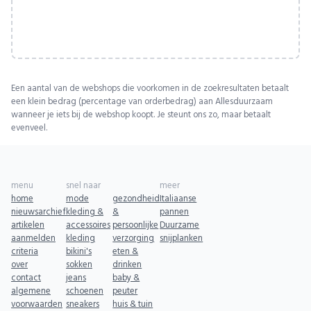
Een aantal van de webshops die voorkomen in de zoekresultaten betaalt
een klein bedrag (percentage van orderbedrag) aan Allesduurzaam
wanneer je iets bij de webshop koopt. Je steunt ons zo, maar betaalt
evenveel.
menu
snel naar
meer
home
mode
gezondheid
Italiaanse
nieuwsarchief
kleding &
&
pannen
artikelen
accessoires
persoonlijke
Duurzame
aanmelden
kleding
verzorging
snijplanken
criteria
bikini's
eten &
over
sokken
drinken
contact
jeans
baby &
algemene
schoenen
peuter
voorwaarden
sneakers
huis & tuin