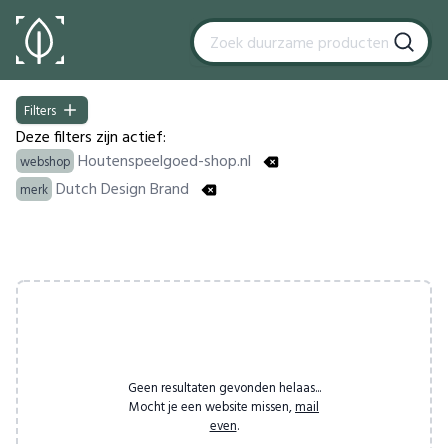
Filters
Filters
Deze filters zijn actief:
Houtenspeelgoed-shop.nl
webshop
Dutch Design Brand
merk
Products
Geen resultaten gevonden helaas...
Mocht je een website missen,
mail
even
.