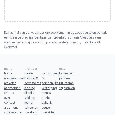
Een aantal van de webshops die voorkomen in de zoekresultaten betaalt
een klein bedrag (percentage van orderbedrag) aan Allesduurzaam
wanneer je iets bij de webshop koopt. Je steunt ons zo, maar betaalt
evenveel.
menu
snel naar
meer
home
mode
gezondheid
Italiaanse
nieuwsarchief
kleding &
&
pannen
artikelen
accessoires
persoonlijke
Duurzame
aanmelden
kleding
verzorging
snijplanken
criteria
bikini's
eten &
over
sokken
drinken
contact
jeans
baby &
algemene
schoenen
peuter
voorwaarden
sneakers
huis & tuin