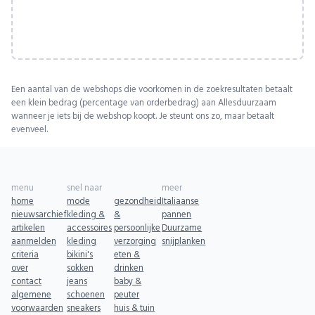
Een aantal van de webshops die voorkomen in de zoekresultaten betaalt
een klein bedrag (percentage van orderbedrag) aan Allesduurzaam
wanneer je iets bij de webshop koopt. Je steunt ons zo, maar betaalt
evenveel.
menu
snel naar
meer
home
mode
gezondheid
Italiaanse
nieuwsarchief
kleding &
&
pannen
artikelen
accessoires
persoonlijke
Duurzame
aanmelden
kleding
verzorging
snijplanken
criteria
bikini's
eten &
over
sokken
drinken
contact
jeans
baby &
algemene
schoenen
peuter
voorwaarden
sneakers
huis & tuin