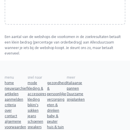
Een aantal van de webshops die voorkomen in de zoekresultaten betaalt
een klein bedrag (percentage van orderbedrag) aan Allesduurzaam
wanneer je iets bij de webshop koopt. Je steunt ons zo, maar betaalt
evenveel.
menu
snel naar
meer
home
mode
gezondheid
Italiaanse
nieuwsarchief
kleding &
&
pannen
artikelen
accessoires
persoonlijke
Duurzame
aanmelden
kleding
verzorging
snijplanken
criteria
bikini's
eten &
over
sokken
drinken
contact
jeans
baby &
algemene
schoenen
peuter
voorwaarden
sneakers
huis & tuin