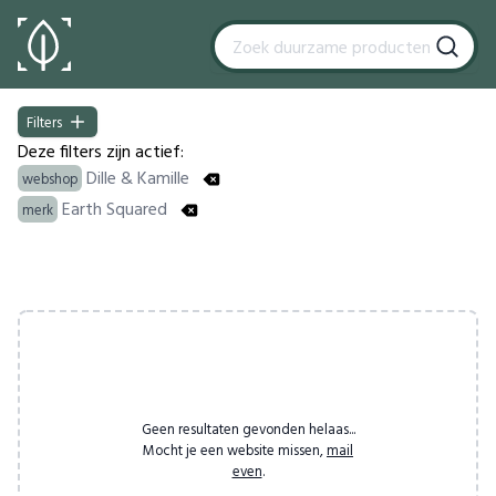
Filters
Filters
Deze filters zijn actief:
Dille & Kamille
webshop
Earth Squared
merk
Products
Geen resultaten gevonden helaas...
Mocht je een website missen,
mail
even
.