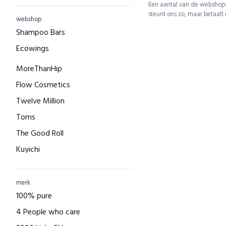
Een aantal van de webshops
steunt ons zo, maar betaalt
webshop
Shampoo Bars
Ecowings
MoreThanHip
Flow Cosmetics
Twelve Million
Toms
The Good Roll
Kuyichi
Bamboo Basics
Bamigo
merk
100% pure
CAYBOO
4 People who care
Green Jump