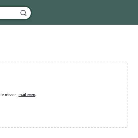
ite missen,
mail even
.