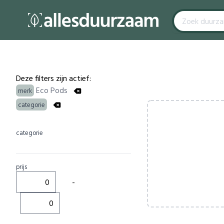
Filters
Products
Deze filters zijn actief:
Eco Pods
merk
categorie
categorie
prijs
-