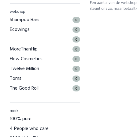
Een aantal van de webshops
steunt ons zo, maar betaalt
webshop
Shampoo Bars
0
Ecowings
0
0
MoreThanHip
0
Flow Cosmetics
0
Twelve Million
0
Toms
0
The Good Roll
0
Kuyichi
0
Bamboo Basics
0
merk
Bamigo
100% pure
0
CAYBOO
4 People who care
0
Green Jump