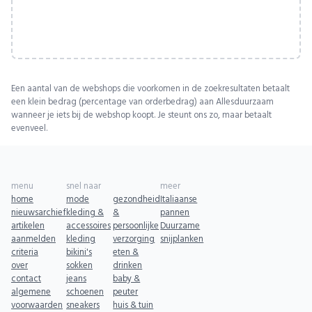
Een aantal van de webshops die voorkomen in de zoekresultaten betaalt
een klein bedrag (percentage van orderbedrag) aan Allesduurzaam
wanneer je iets bij de webshop koopt. Je steunt ons zo, maar betaalt
evenveel.
menu
snel naar
meer
home
mode
gezondheid
Italiaanse
nieuwsarchief
kleding &
&
pannen
artikelen
accessoires
persoonlijke
Duurzame
aanmelden
kleding
verzorging
snijplanken
criteria
bikini's
eten &
over
sokken
drinken
contact
jeans
baby &
algemene
schoenen
peuter
voorwaarden
sneakers
huis & tuin