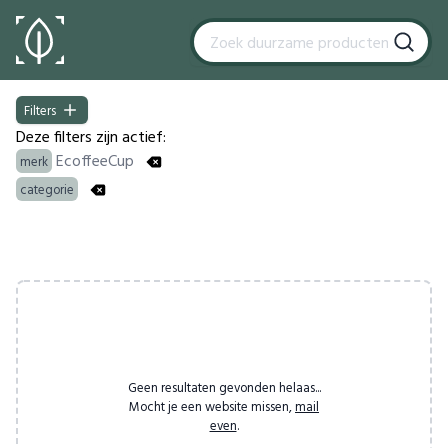
Filters
Filters
Deze filters zijn actief:
EcoffeeCup
merk
categorie
Products
Geen resultaten gevonden helaas...
Mocht je een website missen,
mail
even
.