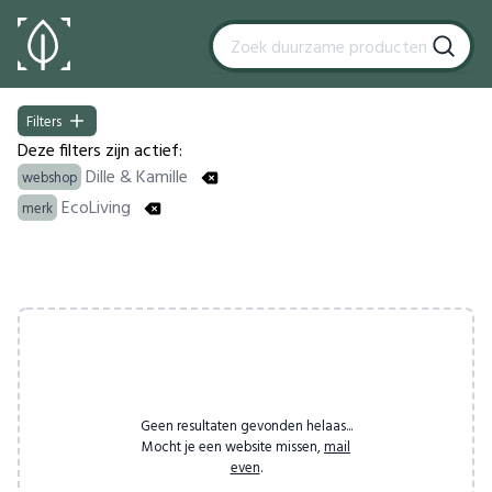
Filters
Filters
Deze filters zijn actief:
Dille & Kamille
webshop
EcoLiving
merk
Products
Geen resultaten gevonden helaas...
Mocht je een website missen,
mail
even
.