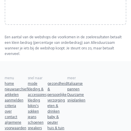
Een aantal van de webshops die voorkomen in de zoekresultaten betaalt
een klein bedrag (percentage van orderbedrag) aan Allesduurzaam
wanneer je iets bij de webshop koopt. Je steunt ons zo, maar betaalt
evenveel.
menu
snel naar
meer
home
mode
gezondheid
Italiaanse
nieuwsarchief
kleding &
&
pannen
artikelen
accessoires
persoonlijke
Duurzame
aanmelden
kleding
verzorging
snijplanken
criteria
bikini's
eten &
over
sokken
drinken
contact
jeans
baby &
algemene
schoenen
peuter
voorwaarden
sneakers
huis & tuin