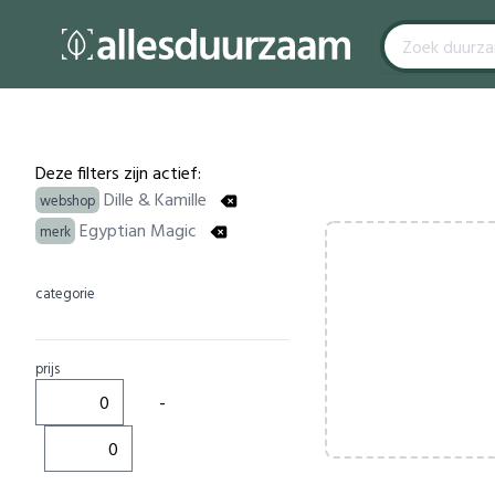
Filters
Products
Deze filters zijn actief:
Dille & Kamille
webshop
Egyptian Magic
merk
categorie
prijs
-