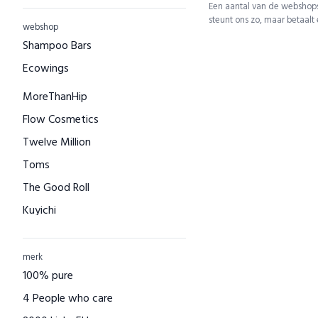
Een aantal van de webshops
steunt ons zo, maar betaalt
webshop
Shampoo Bars
Ecowings
MoreThanHip
Flow Cosmetics
Twelve Million
Toms
The Good Roll
Kuyichi
Bamboo Basics
Bamigo
merk
100% pure
CAYBOO
4 People who care
Green Jump