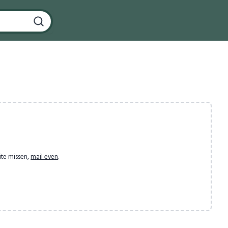
ite missen,
mail even
.