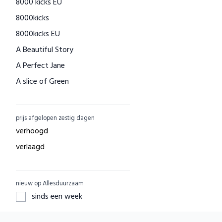
8000 kicks EU
Houtenspeelgoed-shop.nl
8000kicks
Menstruatiecups.nl
8000kicks EU
Natural Heroes
A Beautiful Story
Waschbär
A Perfect Jane
Big Green Smile
A slice of Green
Little Indians
AAI made with love
EcuaFina
ACBC
GreenPicnic
prijs afgelopen zestig dagen
ACE
Nature's Gift
verhoogd
ADUH
Dille & Kamille
verlaagd
AEG
Shop Like You Give A Damn
AFORA.WORLD
ZO Schoon
nieuw op Allesduurzaam
AGAZI
Yarrah
sinds een week
APOMANUM
Aku Woodpanel