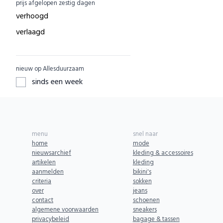
prijs afgelopen zestig dagen
EcuaFina
ACBC
0
verhoogd
Nature's Gift
ACE
0
verlaagd
Dille & Kamille
ADUH
0
Shop Like You Give A Damn
AEG
0
nieuw op Allesduurzaam
ZO Schoon
AFORA.WORLD
0
sinds een week
Yarrah
AGAZI
0
Aku Woodpanel
APOMANUM
0
Aphyta
Aries
0
menu
snel naar
Babybum
Armedangels
0
home
mode
nieuwsarchief
kleding & accessoires
Biogroei
ARZE
0
artikelen
kleding
Greenpan
aanmelden
bikini's
ASPORTUGUESAS
0
criteria
sokken
SKOT
AURO
0
over
jeans
contact
schoenen
BENDL
AYANI
0
algemene voorwaarden
sneakers
Komrads
privacybeleid
bagage & tassen
AbbeyLAB
0