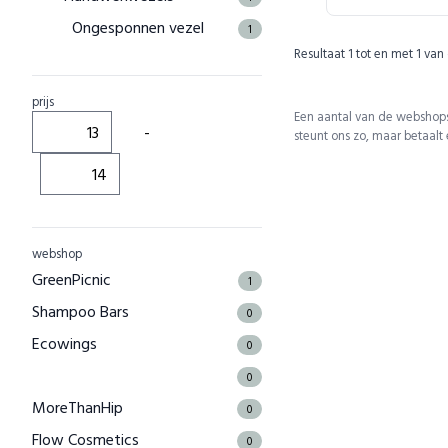
Ongesponnen vezel
1
Resultaat
1
tot en met
1
van
prijs
Een aantal van de webshops
-
steunt ons zo, maar betaalt
webshop
GreenPicnic
1
Shampoo Bars
0
Ecowings
0
0
MoreThanHip
0
Flow Cosmetics
0