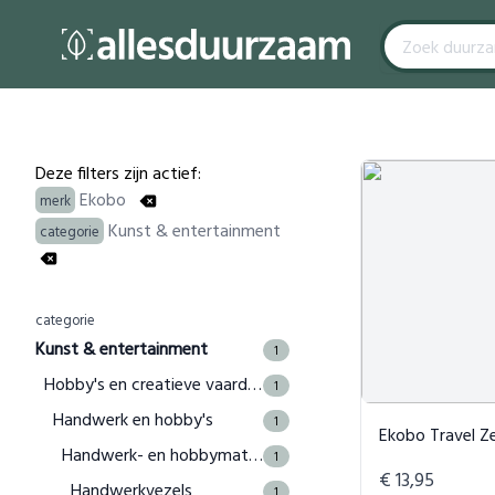
Filters
Products
Deze filters zijn actief:
Ekobo
merk
Kunst & entertainment
categorie
categorie
Kunst & entertainment
1
Hobby's en creatieve vaardigheden
1
Handwerk en hobby's
1
Ekobo Travel Z
Handwerk- en hobbymaterialen
1
€ 13,95
Handwerkvezels
1