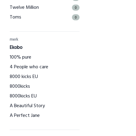
Twelve Million
0
Toms
0
The Good Roll
0
Kuyichi
0
merk
Bamboo Basics
Ekobo
0
Bamigo
100% pure
0
CAYBOO
4 People who care
0
Green Jump
8000 kicks EU
0
Houtenspeelgoed-shop.nl
8000kicks
0
Menstruatiecups.nl
8000kicks EU
0
Natural Heroes
A Beautiful Story
0
Waschbär
A Perfect Jane
0
Big Green Smile
A slice of Green
0
Little Indians
AAI made with love
0