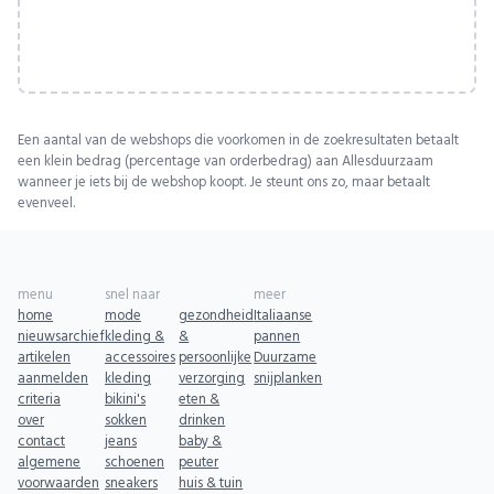
Een aantal van de webshops die voorkomen in de zoekresultaten betaalt
een klein bedrag (percentage van orderbedrag) aan Allesduurzaam
wanneer je iets bij de webshop koopt. Je steunt ons zo, maar betaalt
evenveel.
menu
snel naar
meer
home
mode
gezondheid
Italiaanse
nieuwsarchief
kleding &
&
pannen
artikelen
accessoires
persoonlijke
Duurzame
aanmelden
kleding
verzorging
snijplanken
criteria
bikini's
eten &
over
sokken
drinken
contact
jeans
baby &
algemene
schoenen
peuter
voorwaarden
sneakers
huis & tuin