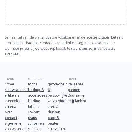
Een aantal van de webshops die voorkomen in de zoekresultaten betaalt
een klein bedrag (percentage van orderbedrag) aan Allesduurzaam
wanneer je iets bij de webshop koopt. Je steunt ons zo, maar betaalt
evenveel.
menu
snel naar
meer
home
mode
gezondheid
Italiaanse
nieuwsarchief
kleding &
&
pannen
artikelen
accessoires
persoonlijke
Duurzame
aanmelden
kleding
verzorging
snijplanken
criteria
bikini's
eten &
over
sokken
drinken
contact
jeans
baby &
algemene
schoenen
peuter
voorwaarden
sneakers
huis & tuin