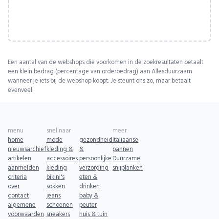
Een aantal van de webshops die voorkomen in de zoekresultaten betaalt
een klein bedrag (percentage van orderbedrag) aan Allesduurzaam
wanneer je iets bij de webshop koopt. Je steunt ons zo, maar betaalt
evenveel.
menu
snel naar
meer
home
mode
gezondheid
Italiaanse
nieuwsarchief
kleding &
&
pannen
artikelen
accessoires
persoonlijke
Duurzame
aanmelden
kleding
verzorging
snijplanken
criteria
bikini's
eten &
over
sokken
drinken
contact
jeans
baby &
algemene
schoenen
peuter
voorwaarden
sneakers
huis & tuin