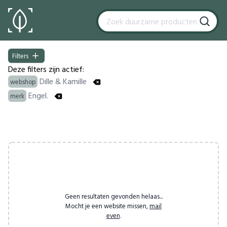
Filters
Filters
Deze filters zijn actief:
Dille & Kamille
webshop
Engel.
merk
Products
Geen resultaten gevonden helaas...
Mocht je een website missen,
mail
even
.