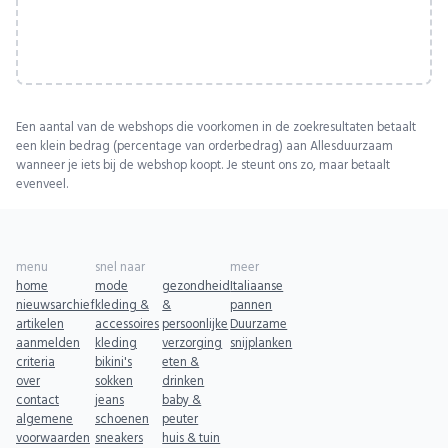
Een aantal van de webshops die voorkomen in de zoekresultaten betaalt
een klein bedrag (percentage van orderbedrag) aan Allesduurzaam
wanneer je iets bij de webshop koopt. Je steunt ons zo, maar betaalt
evenveel.
menu
snel naar
meer
home
mode
gezondheid
Italiaanse
nieuwsarchief
kleding &
&
pannen
artikelen
accessoires
persoonlijke
Duurzame
aanmelden
kleding
verzorging
snijplanken
criteria
bikini's
eten &
over
sokken
drinken
contact
jeans
baby &
algemene
schoenen
peuter
voorwaarden
sneakers
huis & tuin