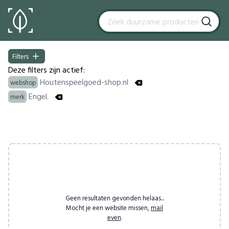
Filters
Filters
Deze filters zijn actief:
Houtenspeelgoed-shop.nl
webshop
Engel.
merk
Products
Geen resultaten gevonden helaas...
Mocht je een website missen,
mail
even
.