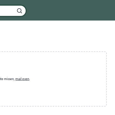
ite missen,
mail even
.