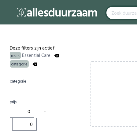
Filters
Products
Deze filters zijn actief:
Essential Care
merk
categorie
categorie
prijs
-