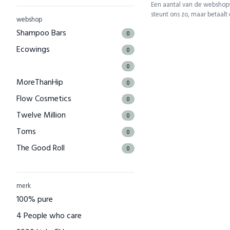
Een aantal van de webshops
steunt ons zo, maar betaalt
webshop
Shampoo Bars
0
Ecowings
0
0
MoreThanHip
0
Flow Cosmetics
0
Twelve Million
0
Toms
0
The Good Roll
0
Kuyichi
0
Bamboo Basics
0
merk
Bamigo
100% pure
0
CAYBOO
4 People who care
0
Green Jump