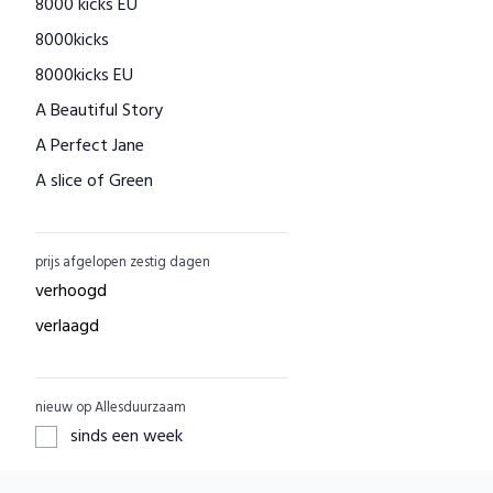
8000 kicks EU
Houtenspeelgoed-shop.nl
8000kicks
Menstruatiecups.nl
8000kicks EU
Natural Heroes
A Beautiful Story
Waschbär
A Perfect Jane
Big Green Smile
A slice of Green
Little Indians
AAI made with love
EcuaFina
ACBC
GreenPicnic
prijs afgelopen zestig dagen
ACE
Nature's Gift
verhoogd
ADUH
Dille & Kamille
verlaagd
AEG
Shop Like You Give A Damn
AFORA.WORLD
ZO Schoon
nieuw op Allesduurzaam
AGAZI
Yarrah
sinds een week
APOMANUM
Aku Woodpanel