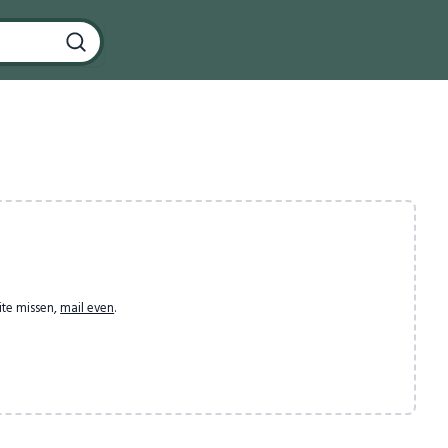
ite missen,
mail even
.