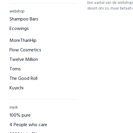
Een aantal van de webshops
steunt ons zo, maar betaalt
webshop
Shampoo Bars
Ecowings
MoreThanHip
Flow Cosmetics
Twelve Million
Toms
The Good Roll
Kuyichi
Bamboo Basics
Bamigo
merk
100% pure
CAYBOO
4 People who care
Green Jump