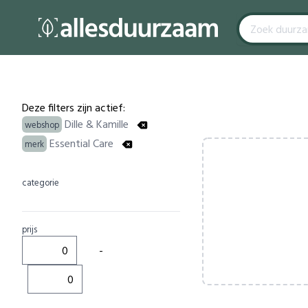
Filters
Products
Deze filters zijn actief:
Dille & Kamille
webshop
Essential Care
merk
categorie
prijs
-