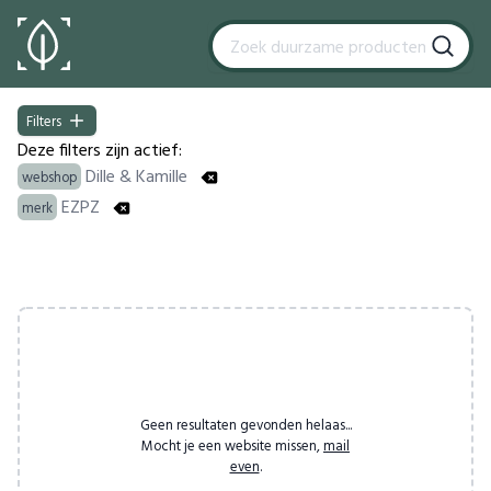
Filters
Filters
Deze filters zijn actief:
Dille & Kamille
webshop
EZPZ
merk
Products
Geen resultaten gevonden helaas...
Mocht je een website missen,
mail
even
.