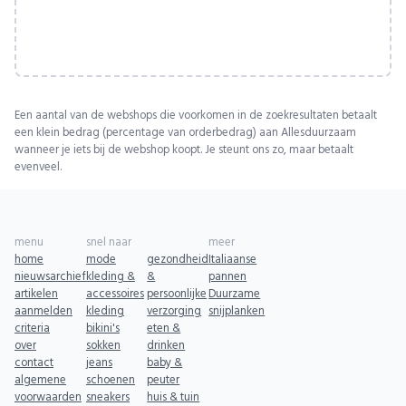
Een aantal van de webshops die voorkomen in de zoekresultaten betaalt
een klein bedrag (percentage van orderbedrag) aan Allesduurzaam
wanneer je iets bij de webshop koopt. Je steunt ons zo, maar betaalt
evenveel.
menu
snel naar
meer
home
mode
gezondheid
Italiaanse
nieuwsarchief
kleding &
&
pannen
artikelen
accessoires
persoonlijke
Duurzame
aanmelden
kleding
verzorging
snijplanken
criteria
bikini's
eten &
over
sokken
drinken
contact
jeans
baby &
algemene
schoenen
peuter
voorwaarden
sneakers
huis & tuin