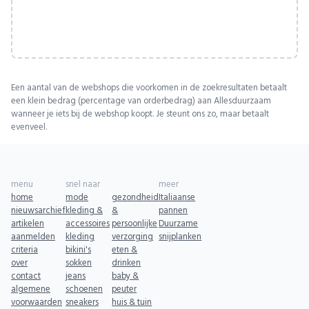
Een aantal van de webshops die voorkomen in de zoekresultaten betaalt
een klein bedrag (percentage van orderbedrag) aan Allesduurzaam
wanneer je iets bij de webshop koopt. Je steunt ons zo, maar betaalt
evenveel.
menu
snel naar
meer
home
mode
gezondheid
Italiaanse
nieuwsarchief
kleding &
&
pannen
artikelen
accessoires
persoonlijke
Duurzame
aanmelden
kleding
verzorging
snijplanken
criteria
bikini's
eten &
over
sokken
drinken
contact
jeans
baby &
algemene
schoenen
peuter
voorwaarden
sneakers
huis & tuin