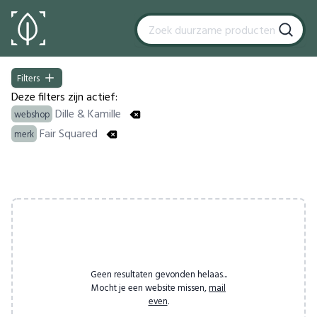
Filters
Filters
Deze filters zijn actief:
Dille & Kamille
webshop
Fair Squared
merk
Products
Geen resultaten gevonden helaas...
Mocht je een website missen,
mail
even
.