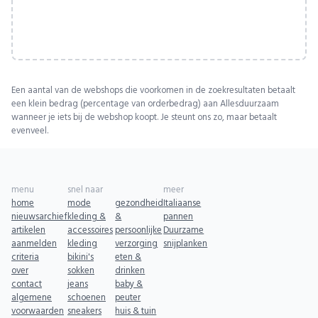
Een aantal van de webshops die voorkomen in de zoekresultaten betaalt
een klein bedrag (percentage van orderbedrag) aan Allesduurzaam
wanneer je iets bij de webshop koopt. Je steunt ons zo, maar betaalt
evenveel.
menu
snel naar
meer
home
mode
gezondheid
Italiaanse
nieuwsarchief
kleding &
&
pannen
artikelen
accessoires
persoonlijke
Duurzame
aanmelden
kleding
verzorging
snijplanken
criteria
bikini's
eten &
over
sokken
drinken
contact
jeans
baby &
algemene
schoenen
peuter
voorwaarden
sneakers
huis & tuin