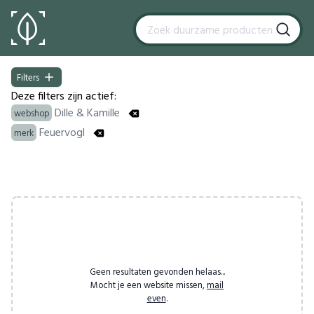
Filters
Filters
Deze filters zijn actief:
Dille & Kamille
webshop
Feuervogl
merk
Products
Geen resultaten gevonden helaas...
Mocht je een website missen,
mail
even
.