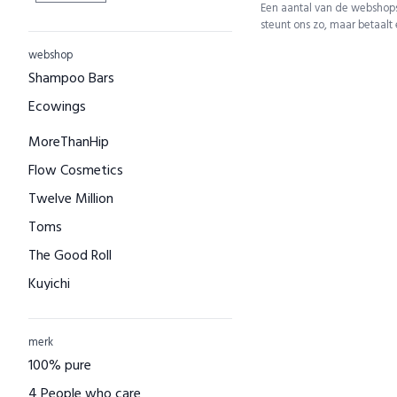
Een aantal van de webshops
steunt ons zo, maar betaalt
webshop
Shampoo Bars
Ecowings
MoreThanHip
Flow Cosmetics
Twelve Million
Toms
The Good Roll
Kuyichi
Bamboo Basics
Bamigo
merk
100% pure
CAYBOO
4 People who care
Green Jump