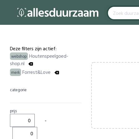
Filters
Products
Deze filters zijn actief:
Houtenspeelgoed-
webshop
shop.nl
Forrest&Love
merk
categorie
prijs
-