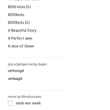
8000 kicks EU
Houtenspeelgoed-shop.nl
8000kicks
Menstruatiecups.nl
8000kicks EU
Natural Heroes
A Beautiful Story
Waschbär
A Perfect Jane
Big Green Smile
A slice of Green
Little Indians
AAI made with love
EcuaFina
ACBC
GreenPicnic
prijs afgelopen zestig dagen
ACE
Nature's Gift
verhoogd
ADUH
Dille & Kamille
verlaagd
AEG
Shop Like You Give A Damn
AFORA.WORLD
ZO Schoon
nieuw op Allesduurzaam
AGAZI
Yarrah
sinds een week
APOMANUM
Aku Woodpanel