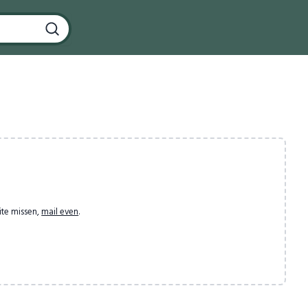
ite missen,
mail even
.