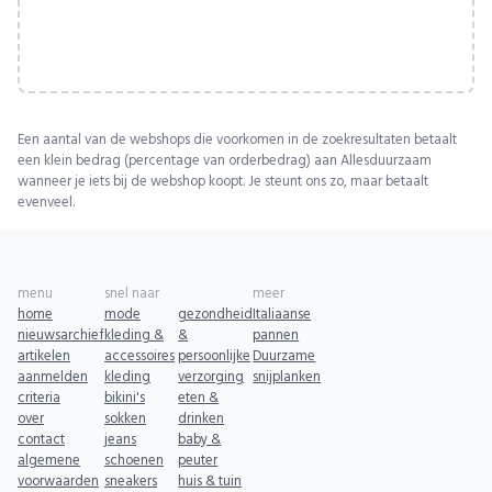
Een aantal van de webshops die voorkomen in de zoekresultaten betaalt
een klein bedrag (percentage van orderbedrag) aan Allesduurzaam
wanneer je iets bij de webshop koopt. Je steunt ons zo, maar betaalt
evenveel.
menu
snel naar
meer
home
mode
gezondheid
Italiaanse
nieuwsarchief
kleding &
&
pannen
artikelen
accessoires
persoonlijke
Duurzame
aanmelden
kleding
verzorging
snijplanken
criteria
bikini's
eten &
over
sokken
drinken
contact
jeans
baby &
algemene
schoenen
peuter
voorwaarden
sneakers
huis & tuin