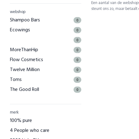
Een aantal van de webshops
steunt ons zo, maar betaalt
webshop
Shampoo Bars
0
Ecowings
0
0
MoreThanHip
0
Flow Cosmetics
0
Twelve Million
0
Toms
0
The Good Roll
0
Kuyichi
0
Bamboo Basics
0
merk
Bamigo
100% pure
0
CAYBOO
4 People who care
0
Green Jump