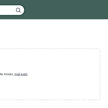
ite missen,
mail even
.