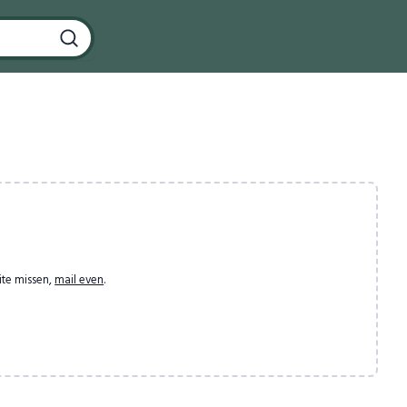
ite missen,
mail even
.