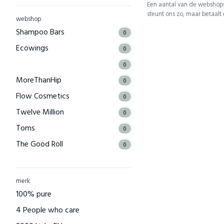
Een aantal van de webshops
steunt ons zo, maar betaalt
webshop
Shampoo Bars
0
Ecowings
0
0
MoreThanHip
0
Flow Cosmetics
0
Twelve Million
0
Toms
0
The Good Roll
0
Kuyichi
0
Bamboo Basics
0
merk
Bamigo
100% pure
0
CAYBOO
4 People who care
0
Green Jump