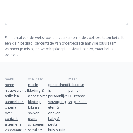
Een aantal van de webshops die voorkomen in de zoekresultaten betaalt
een klein bedrag (percentage van orderbedrag) aan Allesduurzaam
wanneer je iets bij de webshop koopt. Je steunt ons zo, maar betaalt
evenveel.
menu
snel naar
meer
home
mode
gezondheid
Italiaanse
nieuwsarchief
kleding &
&
pannen
artikelen
accessoires
persoonlijke
Duurzame
aanmelden
kleding
verzorging
snijplanken
criteria
bikini's
eten &
over
sokken
drinken
contact
jeans
baby &
algemene
schoenen
peuter
voorwaarden
sneakers
huis & tuin