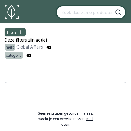
Filters
Filters
Deze filters zijn actief:
Global Affairs
merk
categorie
Products
Geen resultaten gevonden helaas...
Mocht je een website missen,
mail
even
.