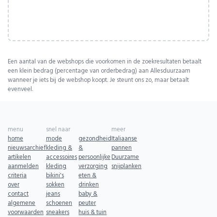
Een aantal van de webshops die voorkomen in de zoekresultaten betaalt
een klein bedrag (percentage van orderbedrag) aan Allesduurzaam
wanneer je iets bij de webshop koopt. Je steunt ons zo, maar betaalt
evenveel.
menu
snel naar
meer
home
mode
gezondheid
Italiaanse
nieuwsarchief
kleding &
&
pannen
artikelen
accessoires
persoonlijke
Duurzame
aanmelden
kleding
verzorging
snijplanken
criteria
bikini's
eten &
over
sokken
drinken
contact
jeans
baby &
algemene
schoenen
peuter
voorwaarden
sneakers
huis & tuin