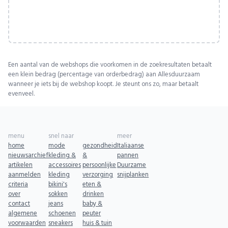
Een aantal van de webshops die voorkomen in de zoekresultaten betaalt
een klein bedrag (percentage van orderbedrag) aan Allesduurzaam
wanneer je iets bij de webshop koopt. Je steunt ons zo, maar betaalt
evenveel.
menu
snel naar
meer
home
mode
gezondheid
Italiaanse
nieuwsarchief
kleding &
&
pannen
artikelen
accessoires
persoonlijke
Duurzame
aanmelden
kleding
verzorging
snijplanken
criteria
bikini's
eten &
over
sokken
drinken
contact
jeans
baby &
algemene
schoenen
peuter
voorwaarden
sneakers
huis & tuin