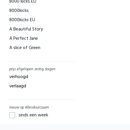
8000 kicks EU
Houtenspeelgoed-shop.nl
8000kicks
Menstruatiecups.nl
8000kicks EU
Natural Heroes
A Beautiful Story
Waschbär
A Perfect Jane
Big Green Smile
A slice of Green
Little Indians
AAI made with love
EcuaFina
ACBC
GreenPicnic
prijs afgelopen zestig dagen
ACE
Nature's Gift
verhoogd
ADUH
Dille & Kamille
verlaagd
AEG
Shop Like You Give A Damn
AFORA.WORLD
ZO Schoon
nieuw op Allesduurzaam
AGAZI
Yarrah
sinds een week
APOMANUM
Aku Woodpanel