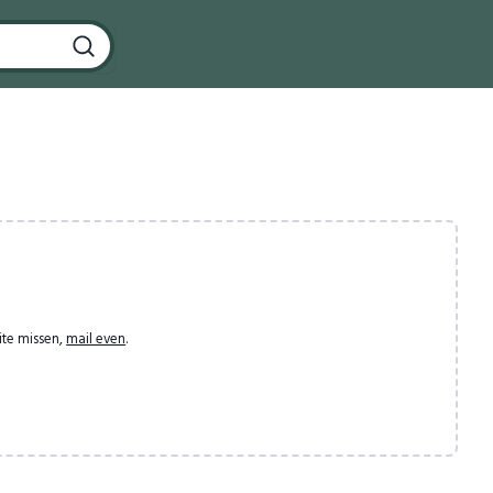
ite missen,
mail even
.