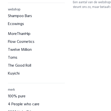
Een aantal van de webshops
steunt ons zo, maar betaalt
webshop
Shampoo Bars
Ecowings
MoreThanHip
Flow Cosmetics
Twelve Million
Toms
The Good Roll
Kuyichi
Bamboo Basics
Bamigo
merk
100% pure
CAYBOO
4 People who care
Green Jump