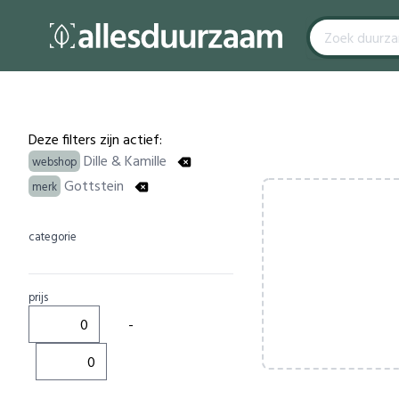
Filters
Products
Deze filters zijn actief:
Dille & Kamille
webshop
Gottstein
merk
categorie
prijs
-