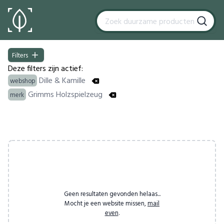
Filters
Filters
Deze filters zijn actief:
Dille & Kamille
webshop
Grimms Holzspielzeug
merk
Products
Geen resultaten gevonden helaas...
Mocht je een website missen,
mail
even
.