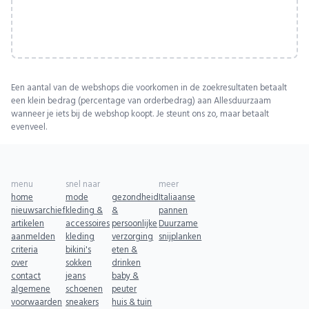
Een aantal van de webshops die voorkomen in de zoekresultaten betaalt
een klein bedrag (percentage van orderbedrag) aan Allesduurzaam
wanneer je iets bij de webshop koopt. Je steunt ons zo, maar betaalt
evenveel.
menu
snel naar
meer
home
mode
gezondheid
Italiaanse
nieuwsarchief
kleding &
&
pannen
artikelen
accessoires
persoonlijke
Duurzame
aanmelden
kleding
verzorging
snijplanken
criteria
bikini's
eten &
over
sokken
drinken
contact
jeans
baby &
algemene
schoenen
peuter
voorwaarden
sneakers
huis & tuin