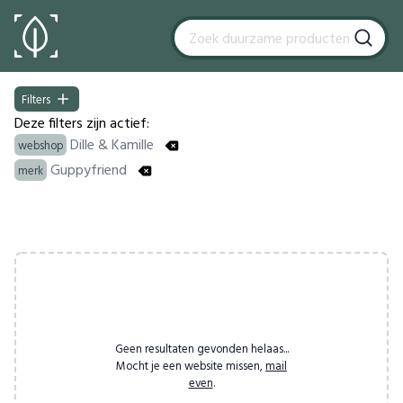
Filters
Filters
Deze filters zijn actief:
Dille & Kamille
webshop
Guppyfriend
merk
Products
Geen resultaten gevonden helaas...
Mocht je een website missen,
mail
even
.