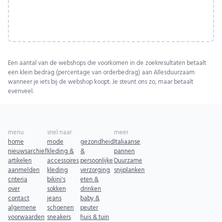
Een aantal van de webshops die voorkomen in de zoekresultaten betaalt
een klein bedrag (percentage van orderbedrag) aan Allesduurzaam
wanneer je iets bij de webshop koopt. Je steunt ons zo, maar betaalt
evenveel.
menu
snel naar
meer
home
mode
gezondheid
Italiaanse
nieuwsarchief
kleding &
&
pannen
artikelen
accessoires
persoonlijke
Duurzame
aanmelden
kleding
verzorging
snijplanken
criteria
bikini's
eten &
over
sokken
drinken
contact
jeans
baby &
algemene
schoenen
peuter
voorwaarden
sneakers
huis & tuin