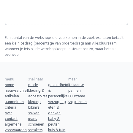
Een aantal van de webshops die voorkomen in de zoekresultaten betaalt
een klein bedrag (percentage van orderbedrag) aan Allesduurzaam
wanneer je iets bij de webshop koopt. Je steunt ons zo, maar betaalt
evenveel.
menu
snel naar
meer
home
mode
gezondheid
Italiaanse
nieuwsarchief
kleding &
&
pannen
artikelen
accessoires
persoonlijke
Duurzame
aanmelden
kleding
verzorging
snijplanken
criteria
bikini's
eten &
over
sokken
drinken
contact
jeans
baby &
algemene
schoenen
peuter
voorwaarden
sneakers
huis & tuin