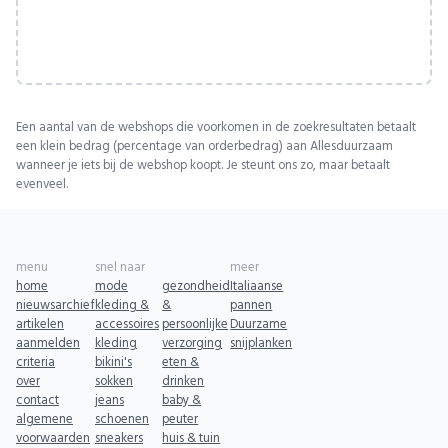
Een aantal van de webshops die voorkomen in de zoekresultaten betaalt
een klein bedrag (percentage van orderbedrag) aan Allesduurzaam
wanneer je iets bij de webshop koopt. Je steunt ons zo, maar betaalt
evenveel.
menu
snel naar
meer
home
mode
gezondheid
Italiaanse
nieuwsarchief
kleding &
&
pannen
artikelen
accessoires
persoonlijke
Duurzame
aanmelden
kleding
verzorging
snijplanken
criteria
bikini's
eten &
over
sokken
drinken
contact
jeans
baby &
algemene
schoenen
peuter
voorwaarden
sneakers
huis & tuin