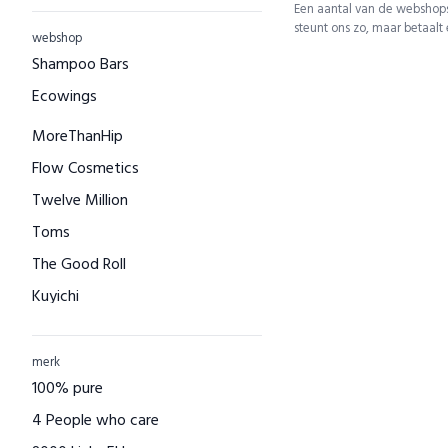
Een aantal van de webshops
steunt ons zo, maar betaalt
webshop
Shampoo Bars
Ecowings
MoreThanHip
Flow Cosmetics
Twelve Million
Toms
The Good Roll
Kuyichi
Bamboo Basics
Bamigo
merk
100% pure
CAYBOO
4 People who care
Green Jump