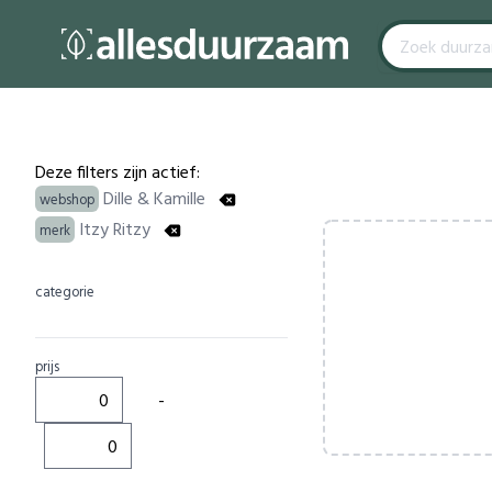
Filters
Products
Deze filters zijn actief:
Dille & Kamille
webshop
Itzy Ritzy
merk
categorie
prijs
-