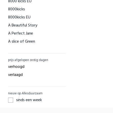
8000 kicks EU
Houtenspeelgoed-shop.nl
8000kicks
Menstruatiecups.nl
8000kicks EU
Natural Heroes
A Beautiful Story
Waschbär
A Perfect Jane
Big Green Smile
A slice of Green
Little Indians
AAI made with love
EcuaFina
ACBC
GreenPicnic
prijs afgelopen zestig dagen
ACE
Nature's Gift
verhoogd
ADUH
Dille & Kamille
verlaagd
AEG
Shop Like You Give A Damn
AFORA.WORLD
ZO Schoon
nieuw op Allesduurzaam
AGAZI
Yarrah
sinds een week
APOMANUM
Aku Woodpanel