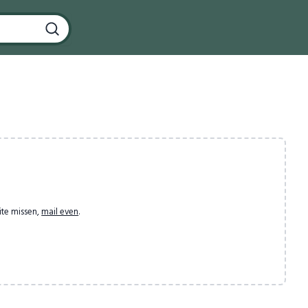
ite missen,
mail even
.