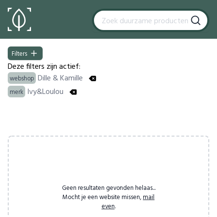
Filters
Filters
Deze filters zijn actief:
Dille & Kamille
webshop
Ivy&Loulou
merk
Products
Geen resultaten gevonden helaas...
Mocht je een website missen,
mail
even
.