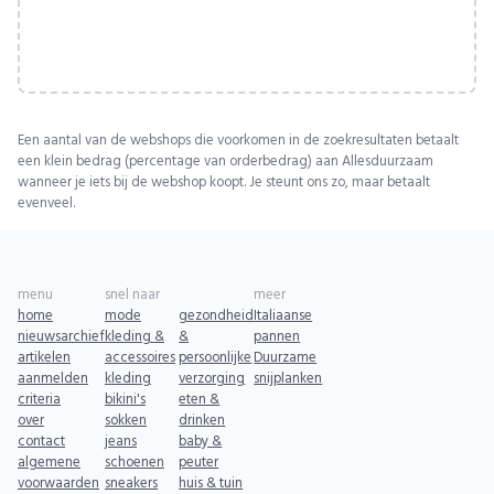
Een aantal van de webshops die voorkomen in de zoekresultaten betaalt
een klein bedrag (percentage van orderbedrag) aan Allesduurzaam
wanneer je iets bij de webshop koopt. Je steunt ons zo, maar betaalt
evenveel.
menu
snel naar
meer
home
mode
gezondheid
Italiaanse
nieuwsarchief
kleding &
&
pannen
artikelen
accessoires
persoonlijke
Duurzame
aanmelden
kleding
verzorging
snijplanken
criteria
bikini's
eten &
over
sokken
drinken
contact
jeans
baby &
algemene
schoenen
peuter
voorwaarden
sneakers
huis & tuin