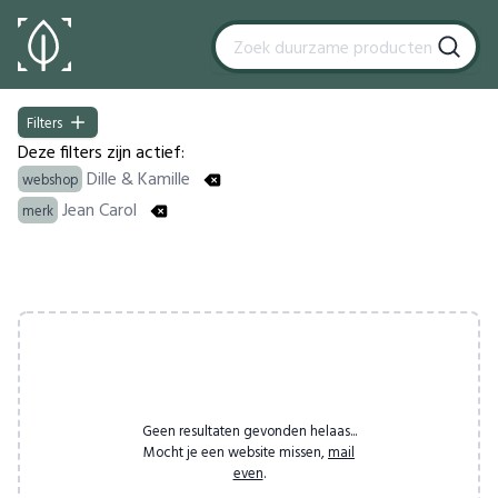
Filters
Filters
Deze filters zijn actief:
Dille & Kamille
webshop
Jean Carol
merk
Products
Geen resultaten gevonden helaas...
Mocht je een website missen,
mail
even
.