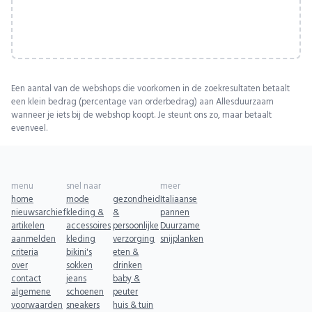
Een aantal van de webshops die voorkomen in de zoekresultaten betaalt
een klein bedrag (percentage van orderbedrag) aan Allesduurzaam
wanneer je iets bij de webshop koopt. Je steunt ons zo, maar betaalt
evenveel.
menu
snel naar
meer
home
mode
gezondheid
Italiaanse
nieuwsarchief
kleding &
&
pannen
artikelen
accessoires
persoonlijke
Duurzame
aanmelden
kleding
verzorging
snijplanken
criteria
bikini's
eten &
over
sokken
drinken
contact
jeans
baby &
algemene
schoenen
peuter
voorwaarden
sneakers
huis & tuin