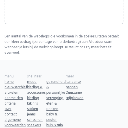
Een aantal van de webshops die voorkomen in de zoekresultaten betaalt
een klein bedrag (percentage van orderbedrag) aan Allesduurzaam
wanneer je iets bij de webshop koopt. Je steunt ons zo, maar betaalt
evenveel.
menu
snel naar
meer
home
mode
gezondheid
Italiaanse
nieuwsarchief
kleding &
&
pannen
artikelen
accessoires
persoonlijke
Duurzame
aanmelden
kleding
verzorging
snijplanken
criteria
bikini's
eten &
over
sokken
drinken
contact
jeans
baby &
algemene
schoenen
peuter
voorwaarden
sneakers
huis & tuin