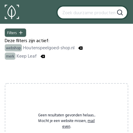
Filters
Filters
Deze filters zijn actief:
Houtenspeelgoed-shop.nl
webshop
Keep Leaf
merk
Products
Geen resultaten gevonden helaas...
Mocht je een website missen,
mail
even
.