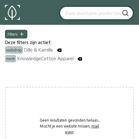
Filters
Filters
Deze filters zijn actief:
Dille & Kamille
webshop
KnowledgeCotton Apparel
merk
Products
Geen resultaten gevonden helaas...
Mocht je een website missen,
mail
even
.