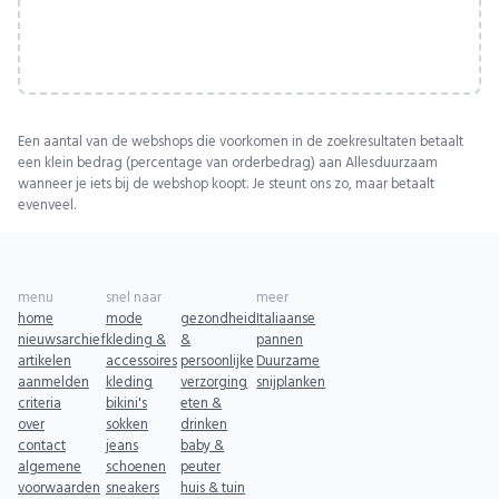
Een aantal van de webshops die voorkomen in de zoekresultaten betaalt
een klein bedrag (percentage van orderbedrag) aan Allesduurzaam
wanneer je iets bij de webshop koopt. Je steunt ons zo, maar betaalt
evenveel.
menu
snel naar
meer
home
mode
gezondheid
Italiaanse
nieuwsarchief
kleding &
&
pannen
artikelen
accessoires
persoonlijke
Duurzame
aanmelden
kleding
verzorging
snijplanken
criteria
bikini's
eten &
over
sokken
drinken
contact
jeans
baby &
algemene
schoenen
peuter
voorwaarden
sneakers
huis & tuin