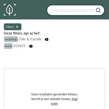
Filters
Filters
Deze filters zijn actief:
Dille & Kamille
webshop
KONGY
merk
Products
Geen resultaten gevonden helaas...
Mocht je een website missen,
mail
even
.