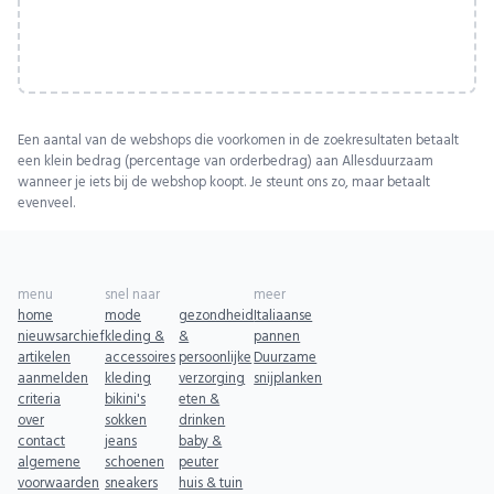
Een aantal van de webshops die voorkomen in de zoekresultaten betaalt
een klein bedrag (percentage van orderbedrag) aan Allesduurzaam
wanneer je iets bij de webshop koopt. Je steunt ons zo, maar betaalt
evenveel.
menu
snel naar
meer
home
mode
gezondheid
Italiaanse
nieuwsarchief
kleding &
&
pannen
artikelen
accessoires
persoonlijke
Duurzame
aanmelden
kleding
verzorging
snijplanken
criteria
bikini's
eten &
over
sokken
drinken
contact
jeans
baby &
algemene
schoenen
peuter
voorwaarden
sneakers
huis & tuin